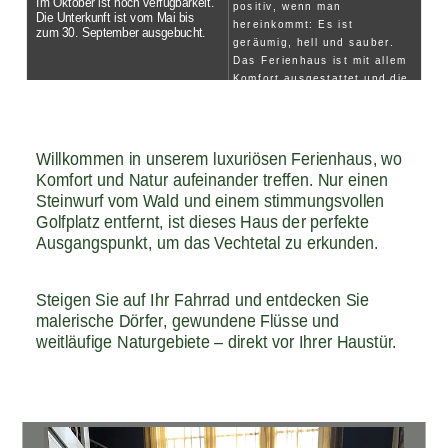
Im Oktober ist noch verfügbarkeit.
hereinkommt: Es ist
Die Unterkunft ist vom Mai bis
zum 30. September ausgebucht.
geräumig, hell und sauber.
Das Ferienhaus ist mit allem
Komfort ausgestattet und die
Klimaanlage ist sowohl im
Sommer als auch im Winter
ein großes Plus.
"
Willkommen in unserem luxuriösen Ferienhaus, wo
"
Was für eine schöne Lage!
So ruhig und entspannt! Sehr
Komfort und Natur aufeinander treffen. Nur einen
freundlicher Empfang und
Steinwurf vom Wald und einem stimmungsvollen
sehr hoher Servicestandard!
"
Golfplatz entfernt, ist dieses Haus der perfekte
Ausgangspunkt, um das Vechtetal zu erkunden.
"
Herrliches Bett und
Regendusche. Eigener
Eingang. Spontane
Steigen Sie auf Ihr Fahrrad und entdecken Sie
Gastgeberin und Gastgeber.
malerische Dörfer, gewundene Flüsse und
Sehr zu empfehlen.
"
weitläufige Naturgebiete – direkt vor Ihrer Haustür.
"
Herzlicher Empfang, optimale
Privatsphäre, wunderschöne
Einrichtung, es fehlt an
nichts, Fahrradabstellplatz,
Garten, waldreiche
Umgebung, Fahrrad- und