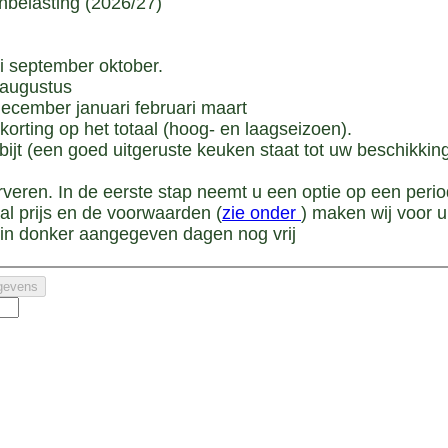
enbelasting (2026/27)
i september oktober.
 augustus
ecember januari februari maart
orting op het totaal (hoog- en laagseizoen).
ijt (een goed uitgeruste keuken staat tot uw beschikking
rveren. In de eerste stap neemt u een optie op een perio
al prijs en de voorwaarden (
zie onder
) maken wij voor u
e in donker aangegeven dagen nog vrij