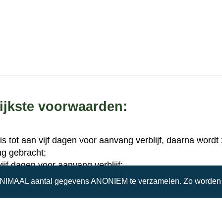
ijkste voorwaarden:
is tot aan vijf dagen voor aanvang verblijf, daarna wordt
ng gebracht;
 vijf dagen voor aanvang verblijf;
s voor max. twee volwassenen. Verblijf met een baby is 
INIMAAL aantal gegevens ANONIEM te verzamelen. Zo worden w
iet toegestaan;
is is roken niet toegestaan, dit kan wel buiten op het terr
 is niet toegestaan;