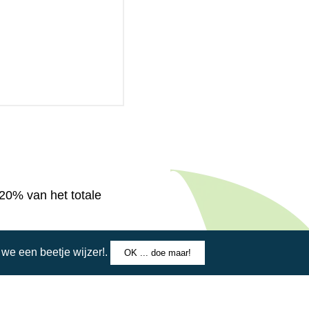
 20% van het totale
mogelijk in overleg;
e een beetje wijzer!.
OK ... doe maar!
as;