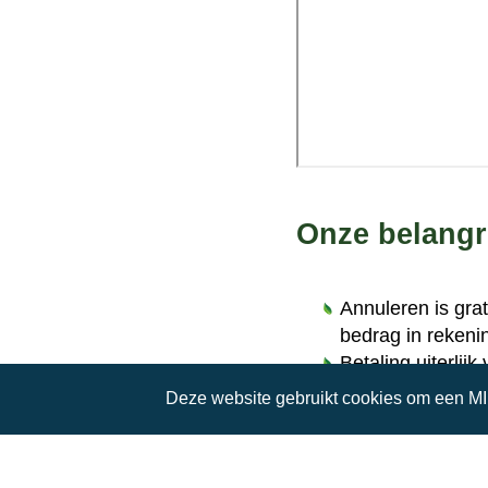
Onze belangr
Annuleren is grat
bedrag in rekeni
Betaling uiterlijk
De accomodatie i
Deze website gebruikt cookies om een M
Huisdieren zijn n
In het vakantiehu
Open vuur of BBQ